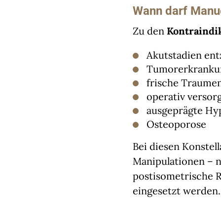
Wann darf Manue
Zu den
Kontraindi
Akutstadien ent
Tumorerkrankun
frische Traumen
operativ versor
ausgeprägte Hyp
Osteoporose
​Bei diesen Konste
Manipulationen – 
postisometrische R
eingesetzt werden.