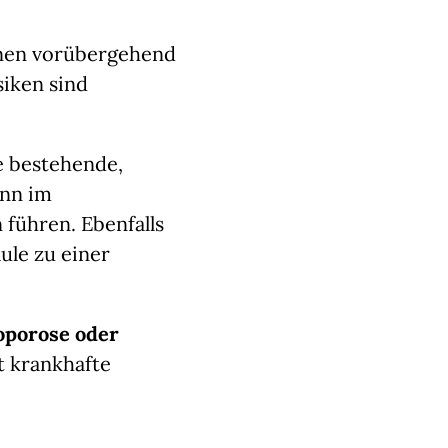
nen vorübergehend
iken sind
e bestehende,
ann im
führen. Ebenfalls
ule zu einer
oporose oder
t krankhafte