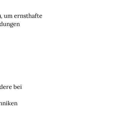
), um ernsthafte
ndungen
dere bei
chniken