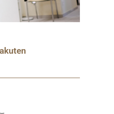
 akuten
er