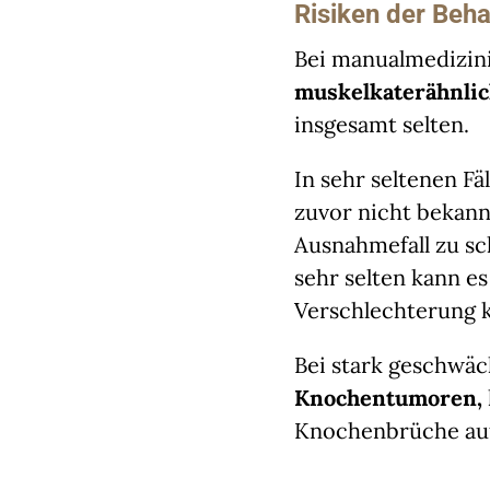
Risiken der Beh
Bei manualmedizin
muskelkaterähnli
insgesamt selten.
In sehr seltenen F
zuvor nicht bekan
Ausnahmefall zu s
sehr selten kann e
Verschlechterung
Bei stark geschwä
Knochentumoren,
Knochenbrüche auf