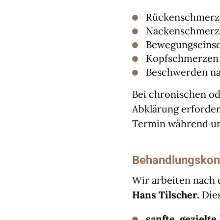
Rückenschmerzen
Nackenschmerz
Bewegungseinsc
Kopfschmerzen 
Beschwerden nac
Bei chronischen o
Abklärung erforderl
Termin während un
Behandlungskonz
Wir arbeiten nach
Hans Tilscher.
Dies
sanfte, gezielte