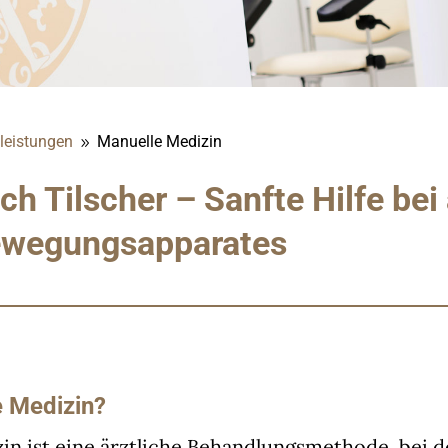
tleistungen
Manuelle Medizin
9
h Tilscher – Sanfte Hilfe bei
ewegungsapparates
e Medizin?
in ist eine ärztliche Behandlungsmethode, bei d