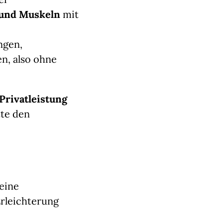
 und Muskeln
mit
ngen,
n, also ohne
Privatleistung
tte den
eine
rleichterung